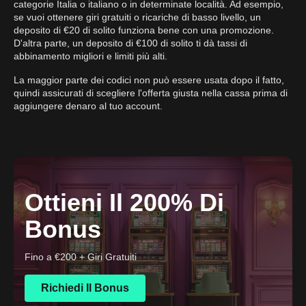
categorie Italia o italiano o in determinate località. Ad esempio,
se vuoi ottenere giri gratuiti o ricariche di basso livello, un
deposito di €20 di solito funziona bene con una promozione.
D'altra parte, un deposito di €100 di solito ti dà tassi di
abbinamento migliori e limiti più alti.
La maggior parte dei codici non può essere usata dopo il fatto,
quindi assicurati di scegliere l'offerta giusta nella cassa prima di
aggiungere denaro al tuo account.
Ottieni Il 200% Di
Bonus
Fino a €200 + Giri Gratuiti
Richiedi Il Bonus