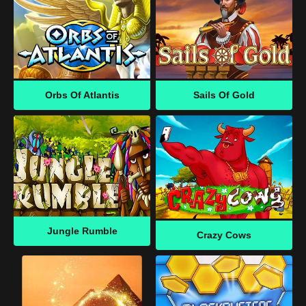
Orbs Of Atlantis
Sails Of Gold
Jungle Rumble
Crazy Cows