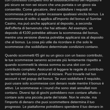
con contributo completo fino al soddisfacimento del requisito è
più sicuro se non sei sicuro che una puntata o un gioco sia
consentito. Come giocatore, devi soddisfare i requisiti di
scommessa prima di poter incassare qualsiasi vincita bonus. La
scommessa di solito si applica all'importo del bonus al Sunrise
Casino, ma può anche applicarsi al deposito, a seconda
dell'offerta di benvenuto che hai attivato. Ad esempio, un
deposito di €100 potrebbe attivare la scommessa del bonus,
mentre una versione diversa potrebbe applicarsi sia al deposito
che al bonus. La cosa più utile da ricordare è che solo le
scommesse che soddisfano determinate condizioni contano.
Quando scommetti €5 giri su un gioco con un basso contributo,
le tue scommesse saranno azzerate più lentamente rispetto a
quando scommetti la stessa somma su una slot con un
contributo completo. Assicurati di leggere le regole di contributo
nei termini del bonus prima di iniziare. Puoi trovarle nel tuo
account o nel popup del bonus. Se vuoi soddisfare il requisito,
puoi usare solo scommesse con denaro reale mentre il bonus è
attivo. Le scommesse e i round che sono stati annullati non
contano. Diversi tipi di giochi potrebbero non contare affatto o
contare solo una piccola parte del totale. Non le vincite, ma
l'importo di denaro che puoi scommettere determina il tuo
progresso. Le piattaforme potrebbero spendere il tuo denaro in