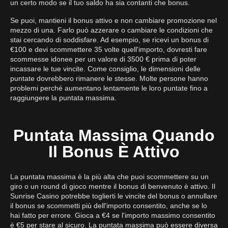
un certo modo se il tuo saldo ha sia contanti che bonus.
Se puoi, mantieni il bonus attivo e non cambiare promozione nel
mezzo di una. Farlo può azzerare o cambiare le condizioni che
stai cercando di soddisfare. Ad esempio, se ricevi un bonus di
€100 e devi scommettere 35 volte quell'importo, dovresti fare
scommesse idonee per un valore di 3500 € prima di poter
incassare le tue vincite. Come consiglio, le dimensioni delle
puntate dovrebbero rimanere le stesse. Molte persone hanno
problemi perché aumentano lentamente le loro puntate fino a
raggiungere la puntata massima.
Puntata Massima Quando
Il Bonus È Attivo
La puntata massima è la più alta che puoi scommettere su un
giro o un round di gioco mentre il bonus di benvenuto è attivo. Il
Sunrise Casino potrebbe toglierti le vincite del bonus o annullare
il bonus se scommetti più dell'importo consentito, anche se lo
hai fatto per errore. Gioca a €4 se l'importo massimo consentito
è €5 per stare al sicuro. La puntata massima può essere diversa