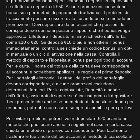
la promozione consenta specificamente i depositi in criptovaluta
se effettui un deposito di €50. Alcune promozioni consentono
bonus solo per metodi di pagamento tradizionali. I problemi di
tracciamento possono essere evitati usando un solo metodo per
promozione. Devi depositare da un account che possiedi; le
corrispondenze dei nomi possono impedire che il bonus venga
approvato. Effettuare il deposito minimo richiesto dall'offerta,
come €10 o €20. Se depositi €10 o più e non ottieni il bonus
immediatamente, controlla se richiede un codice bonus, un opt-
in manuale o un clic di attivazione nella cassa. Controlla il
metodo di deposito e l'idoneità al bonus per ogni tipo di account.
Per le carte, il nome del titolare della carta deve corrispondere
all'account, e potrebbero applicarsi le regole del primo deposito.
Per i portafogli elettronici, i dettagli del profilo del portafoglio
devono corrispondere, e alcune promozioni escludono
determinati fornitori. Per le criptovalute, l'idoneità dipende
dall'offerta; assicurati di sapere se è inclusa prima di depositare.
Tieni presente che anche se un metodo di deposito è idoneo per
un bonus, potrebbe non essere sempre disponibile per i prelievi.
Per evitare problemi, potresti voler depositare €20 usando un
metodo che puoi usare anche in seguito nel caso in cui la cassa
chieda un metodo di prelievo corrispondente. Puoi facilmente
trasferire le tue vincite dal tuo account al metodo di tua scelta al