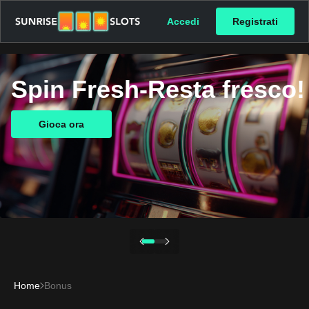
Accedi
Registrati
Spin Fresh-Resta fresco!
Gioca ora
Home
Bonus