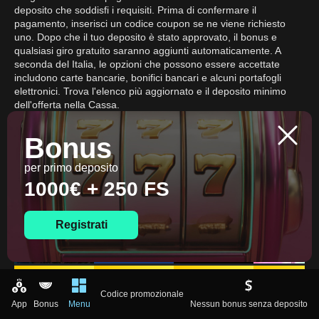
deposito che soddisfi i requisiti. Prima di confermare il
pagamento, inserisci un codice coupon se ne viene richiesto
uno. Dopo che il tuo deposito è stato approvato, il bonus e
qualsiasi giro gratuito saranno aggiunti automaticamente. A
seconda del Italia, le opzioni che possono essere accettate
includono carte bancarie, bonifici bancari e alcuni portafogli
elettronici. Trova l'elenco più aggiornato e il deposito minimo
dell'offerta nella Cassa.
Bonus
Ora Vincere
per primo deposito
1000€ + 250 FS
Registrati
447€
428€
75€
423€
Codice promozionale
App
Bonus
Menu
Nessun bonus senza deposito