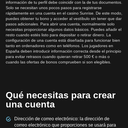
información de tu perfil debe coincidir con la de tus documentos.
Solo se necesitan unos pocos pasos para registrarse
rápidamente en una cuenta en el casino Sunrise. De este modo,
puedes obtener tu bono y acceder al vestíbulo sin tener que dar
pasos adicionales. Para abrir una cuenta, normalmente solo
necesitas proporcionar algunos datos básicos. Puedes añadir el
resto cuando estés listo para depositar o retirar dinero. La
configuración de una cuenta está diseñada para funcionar bien
tanto en ordenadores como en teléfonos. Los jugadores en
España deben introducir información correcta desde el principio
para evitar retrasos cuando quieran retirar 500 € o más o
cuando las ofertas de bonos comprueben si son elegibles.
Qué necesitas para crear
una cuenta
Dirección de correo electrónico: la dirección de
correo electrónico que proporciones se usará para