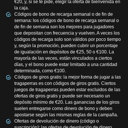
€20, y, si se te pide, elegir la oferta de bienvenida en
la caja.
Códigos de bono de recarga semanal o de fin de
semana: los códigos de bono de recarga semanal o
de fin de semana son los mejores para jugadores
que depositan con frecuencia y vuelven. A veces los
códigos de recarga solo son válidos por poco tiempo
y, según la promoción, pueden cubrir un porcentaje
de igualación en depósitos de €25, 50 o €100. La
mayoría de las veces, están vinculados a ciertos
días, y el bono puede estar limitado a una cantidad
determinada, como €100.
Códigos de giros gratis: la mejor forma de jugar a las
tragaperras es con códigos de giros gratis. Ciertos
juegos de tragaperras pueden estar excluidos de las
ofertas de giros gratis y puede ser necesario un
depósito mínimo de €20. Las ganancias de los giros
suelen entregarse como dinero de bono y deben
apostarse según las mismas reglas de la campaña.
Ofertas de devolución de dinero (código o
suscripción): las ofertas de devolución de dinero