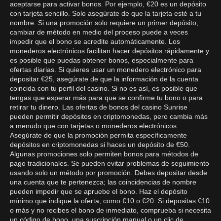
aceptarse para activar bonos. Por ejemplo, €20 es un depósito
con tarjeta sencillo. Solo asegúrate de que la tarjeta esté a tu
nombre. Si una promoción solo requiere un primer depósito,
cambiar de método en medio del proceso puede a veces
impedir que el bono se acredite automáticamente. Los
monederos electrónicos facilitan hacer depósitos rápidamente y
es posible que puedas obtener bonos, especialmente para
ofertas diarias. Si quieres usar un monedero electrónico para
depositar €25, asegúrate de que la información de la cuenta
coincida con tu perfil del casino. Si no es así, es posible que
tengas que esperar más para que se confirme tu bono o para
retirar tu dinero. Las ofertas de bonos del casino Sunrise
pueden permitir depósitos en criptomonedas, pero cambia más
a menudo que con tarjetas o monederos electrónicos.
Asegúrate de que la promoción permita específicamente
depósitos en criptomonedas si haces un depósito de €50.
Algunas promociones solo permiten bonos para métodos de
pago tradicionales. Se pueden evitar problemas de seguimiento
usando solo un método por promoción. Debes depositar desde
una cuenta que te pertenezca; las coincidencias de nombre
pueden impedir que se apruebe el bono. Haz el depósito
mínimo que indique la oferta, como €10 o €20. Si depositas €10
o más y no recibes el bono de inmediato, comprueba si necesita
un código de bono, una suscripción manual o un clic de