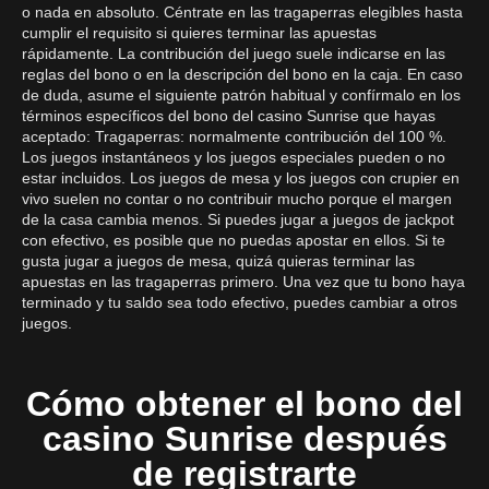
o nada en absoluto. Céntrate en las tragaperras elegibles hasta
cumplir el requisito si quieres terminar las apuestas
rápidamente. La contribución del juego suele indicarse en las
reglas del bono o en la descripción del bono en la caja. En caso
de duda, asume el siguiente patrón habitual y confírmalo en los
términos específicos del bono del casino Sunrise que hayas
aceptado: Tragaperras: normalmente contribución del 100 %.
Los juegos instantáneos y los juegos especiales pueden o no
estar incluidos. Los juegos de mesa y los juegos con crupier en
vivo suelen no contar o no contribuir mucho porque el margen
de la casa cambia menos. Si puedes jugar a juegos de jackpot
con efectivo, es posible que no puedas apostar en ellos. Si te
gusta jugar a juegos de mesa, quizá quieras terminar las
apuestas en las tragaperras primero. Una vez que tu bono haya
terminado y tu saldo sea todo efectivo, puedes cambiar a otros
juegos.
Cómo obtener el bono del
casino Sunrise después
de registrarte