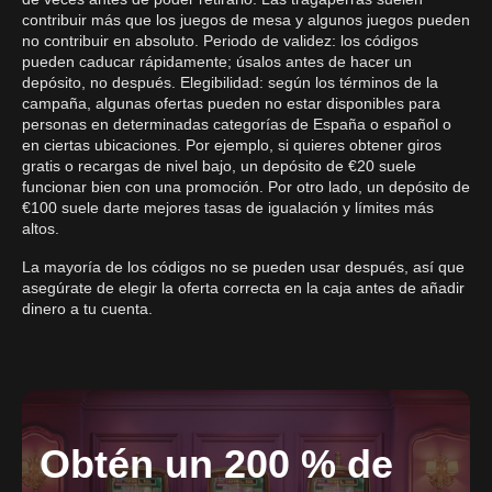
contribuir más que los juegos de mesa y algunos juegos pueden
no contribuir en absoluto. Periodo de validez: los códigos
pueden caducar rápidamente; úsalos antes de hacer un
depósito, no después. Elegibilidad: según los términos de la
campaña, algunas ofertas pueden no estar disponibles para
personas en determinadas categorías de España o español o
en ciertas ubicaciones. Por ejemplo, si quieres obtener giros
gratis o recargas de nivel bajo, un depósito de €20 suele
funcionar bien con una promoción. Por otro lado, un depósito de
€100 suele darte mejores tasas de igualación y límites más
altos.
La mayoría de los códigos no se pueden usar después, así que
asegúrate de elegir la oferta correcta en la caja antes de añadir
dinero a tu cuenta.
Obtén un 200 % de