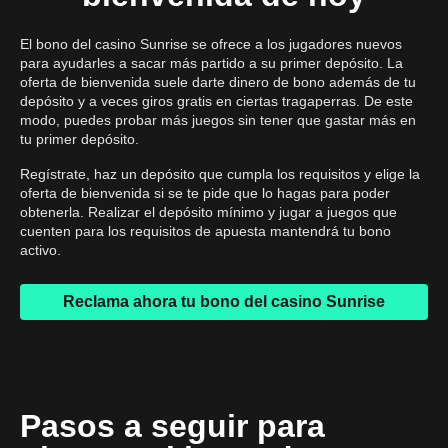
El bono del casino Sunrise se ofrece a los jugadores nuevos
para ayudarles a sacar más partido a su primer depósito. La
oferta de bienvenida suele darte dinero de bono además de tu
depósito y a veces giros gratis en ciertas tragaperras. De este
modo, puedes probar más juegos sin tener que gastar más en
tu primer depósito.
Regístrate, haz un depósito que cumpla los requisitos y elige la
oferta de bienvenida si se te pide que lo hagas para poder
obtenerla. Realizar el depósito mínimo y jugar a juegos que
cuenten para los requisitos de apuesta mantendrá tu bono
activo.
Reclama ahora tu bono del casino Sunrise
Pasos a seguir para