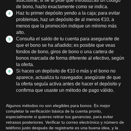
suscribirte; si se te pide que introduzcas un código
de bono, hazlo exactamente como se indica.
Haz tu primer depósito yendo a la caja; para evitar
problemas, haz un depósito de al menos €10, a
menos que la promoción indique un mínimo más
alto.
Consulta el saldo de tu cuenta para asegurarte de
que el bono se ha añadido; es posible que veas
fondos de bono, giros de bono o una cartera de
bonos marcada de forma diferente al efectivo, según
la oferta.
Si haces un depósito de €10 o más y el bono no
aparece, actualiza tu navegador, asegúrate de que
la oferta seguía activa antes de hacer el depósito y
confirma que usaste un método de pago válido.
Algunos métodos no son elegibles para bonos. Es mejor
completar la verificación básica de la cuenta pronto,
especialmente si quieres retirar tus ganancias, para evitar
retrasos posteriores. Verificar tu correo electrónico y número de
teléfono justo después de registrarte es una buena idea, y la