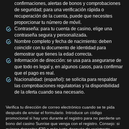
confirmaciones, alertas de bonos y comprobaciones
de seguridad; para una verificación rápida o
recuperación de la cuenta, puede que necesites
proporcionar tu número de móvil.
Contraseña: para tu cuenta de casino, elige una
contraseña segura y personalizada.
Nombre completo y fecha de nacimiento: deben
coincidir con tu documento de identidad para
demostrar que tienes la edad correcta.
Información de dirección: se usa para asegurarse de
que todo es legal y, en algunos casos, para confirmar
que el pago es real.
Nacionalidad: (español): se solicita para respaldar
las comprobaciones regulatorias y la disponibilidad
de la oferta cuando sea necesario.
Verifica tu dirección de correo electrónico cuando se te pida
después de enviar el formulario. Introduce un código
promocional si hay uno durante el registro para no perderte un
bono del casino Sunrise que venga con el registro. Consejo: si