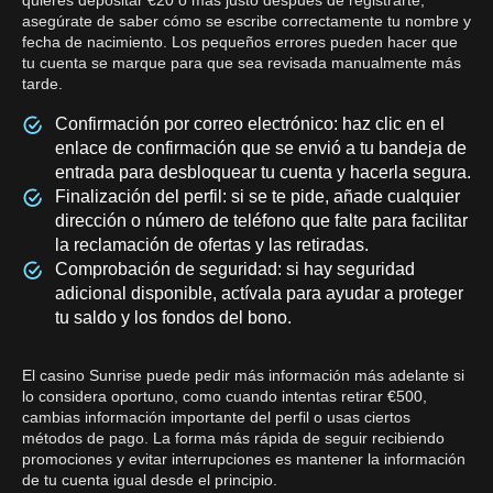
quieres depositar €20 o más justo después de registrarte,
asegúrate de saber cómo se escribe correctamente tu nombre y
fecha de nacimiento. Los pequeños errores pueden hacer que
tu cuenta se marque para que sea revisada manualmente más
tarde.
Confirmación por correo electrónico: haz clic en el
enlace de confirmación que se envió a tu bandeja de
entrada para desbloquear tu cuenta y hacerla segura.
Finalización del perfil: si se te pide, añade cualquier
dirección o número de teléfono que falte para facilitar
la reclamación de ofertas y las retiradas.
Comprobación de seguridad: si hay seguridad
adicional disponible, actívala para ayudar a proteger
tu saldo y los fondos del bono.
El casino Sunrise puede pedir más información más adelante si
lo considera oportuno, como cuando intentas retirar €500,
cambias información importante del perfil o usas ciertos
métodos de pago. La forma más rápida de seguir recibiendo
promociones y evitar interrupciones es mantener la información
de tu cuenta igual desde el principio.