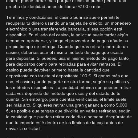
dinero, puede tardar más porque el casino puede pedirte una
prueba de identidad antes de liberar €100 o más.
Términos y condiciones: el casino Sunrise suele permitirte
recuperar tu dinero usando una tarjeta de crédito, un monedero
electrónico o una transferencia bancaria, si esa opción está
disponible. En el lado del casino, la solicitud suele tardar algún
tiempo en aprobarse, y luego el proveedor de pagos añade su
propio tiempo de entrega. Cuando quieras retirar dinero de un
casino, deberías usar el mismo método de pago que usaste
para depositar. Si puedes, usa el mismo método de pago tanto
para depósitos como para retiradas para evitar retrasos. El
casino puede devolver primero hasta la cantidad que
depositaste con tarjeta si depositaste 100 €. Si ganas más que
eso, el casino puede pagarte de otra forma, según su política y
los métodos disponibles. La cantidad mínima que puedes retirar
cada vez depende del método que uses y del estado de tu
cuenta. Sin embargo, para cuentas verificadas, el límite suele
ser más alto. Si quieres retirar una gran ganancia como 5,000
€, es posible que tengas que dividirla en varias retiradas, según
la cantidad que puedas retirar cada día o semana. Asegúrate de
que tu importe esté dentro de los límites de la caja antes de
enviar la solicitud.