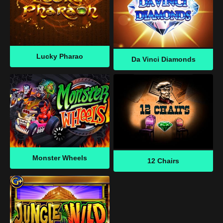
Lucky Pharao
Da Vinci Diamonds
Monster Wheels
12 Chairs