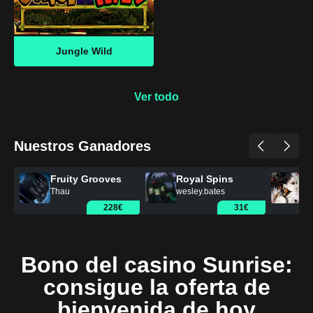
Jungle Wild
Ver todo
Nuestros Ganadores
Fruity Grooves
Royal Spins
12
Thau
wesley.bates
Jo
228€
31€
Bono del casino Sunrise:
consigue la oferta de
bienvenida de hoy