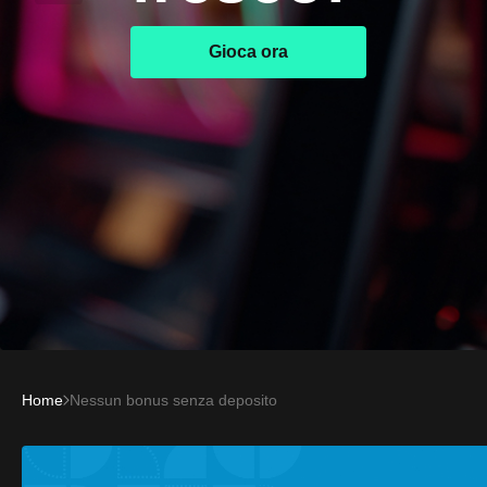
Gioca ora
Home
Nessun bonus senza deposito