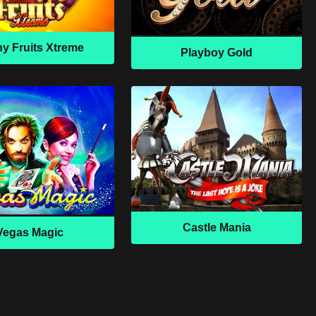
y Fruits Xtreme
Playboy Gold
Castle Mania
Vegas Magic