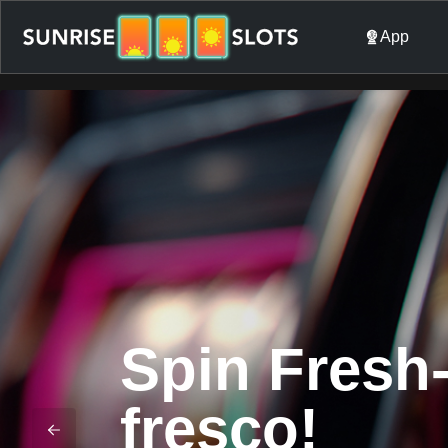
App
Spin Fresh
fresco!