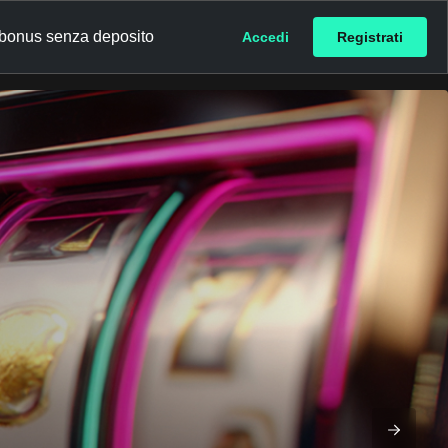
bonus senza deposito
Accedi
Registrati