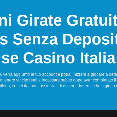
ni Girate Gratuit
s Senza Deposit
se Casino Itali
 verrà aggiunto al tuo account e potrai iniziare a giocare a deter
ottenere vincite reali e incassare subito dopo aver completato il r
offerta, se sei italiano, assicurati di essere idoneo e che il gioco