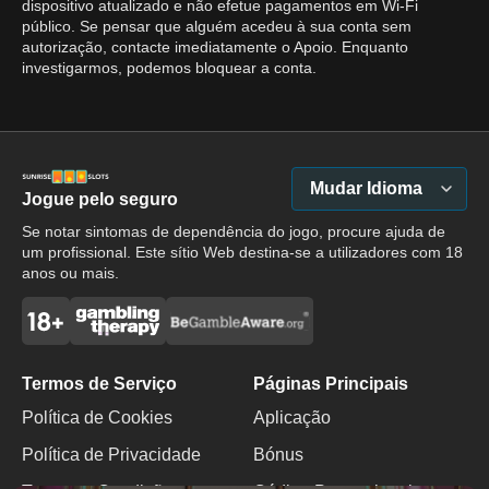
dispositivo atualizado e não efetue pagamentos em Wi-Fi
público. Se pensar que alguém acedeu à sua conta sem
autorização, contacte imediatamente o Apoio. Enquanto
investigarmos, podemos bloquear a conta.
Mudar Idioma
Jogue pelo seguro
Se notar sintomas de dependência do jogo, procure ajuda de
um profissional. Este sítio Web destina-se a utilizadores com 18
anos ou mais.
Termos de Serviço
Páginas Principais
Política de Cookies
Aplicação
Política de Privacidade
Bónus