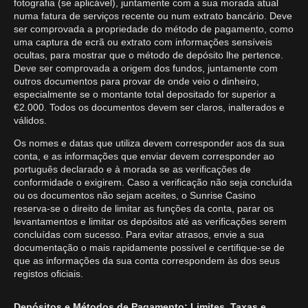
fotografia (se aplicável), juntamente com a sua morada atual
numa fatura de serviços recente ou num extrato bancário. Deve
ser comprovada a propriedade do método de pagamento, como
uma captura de ecrã ou extrato com informações sensíveis
ocultas, para mostrar que o método de depósito lhe pertence.
Deve ser comprovada a origem dos fundos, juntamente com
outros documentos para provar de onde veio o dinheiro,
especialmente se o montante total depositado for superior a
€2.000. Todos os documentos devem ser claros, inalterados e
válidos.
Os nomes e datas que utiliza devem corresponder aos da sua
conta, e as informações que enviar devem corresponder ao
português declarado e à morada se as verificações de
conformidade o exigirem. Caso a verificação não seja concluída
ou os documentos não sejam aceites, o Sunrise Casino
reserva-se o direito de limitar as funções da conta, parar os
levantamentos e limitar os depósitos até as verificações serem
concluídas com sucesso. Para evitar atrasos, envie a sua
documentação o mais rapidamente possível e certifique-se de
que as informações da sua conta correspondem às dos seus
registos oficiais.
Depósitos e Métodos de Pagamento: Limites, Taxas e