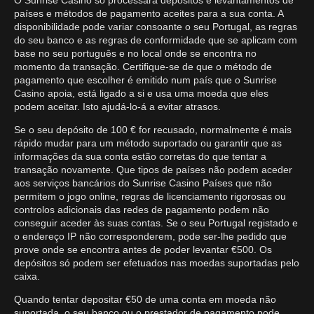
O Sunrise Casino só processará depósitos e levantamentos de
países e métodos de pagamento aceites para a sua conta. A
disponibilidade pode variar consoante o seu Portugal, as regras
do seu banco e as regras de conformidade que se aplicam com
base no seu português e no local onde se encontra no
momento da transação. Certifique-se de que o método de
pagamento que escolher é emitido num país que o Sunrise
Casino apoia, está ligado a si e usa uma moeda que eles
podem aceitar. Isto ajudá-lo-á a evitar atrasos.
Se o seu depósito de 100 € for recusado, normalmente é mais
rápido mudar para um método suportado ou garantir que as
informações da sua conta estão corretas do que tentar a
transação novamente. Que tipos de países não podem aceder
aos serviços bancários do Sunrise Casino Países que não
permitem o jogo online, regras de licenciamento rigorosas ou
controlos adicionais das redes de pagamento podem não
conseguir aceder às suas contas. Se o seu Portugal registado e
o endereço IP não corresponderem, pode ser-lhe pedido que
prove onde se encontra antes de poder levantar €500. Os
depósitos só podem ser efetuados nas moedas suportadas pelo
caixa.
Quando tentar depositar €50 de uma conta em moeda não
suportada, o seu banco ou o prestador de pagamento pode