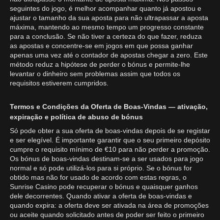
seguintes do jogo, é melhor acompanhar quanto já apostou e
ajustar o tamanho da sua aposta para não ultrapassar a aposta
máxima, mantendo ao mesmo tempo um progresso constante
para a conclusão. Se não tiver a certeza do que fazer, reduza
as apostas e concentre-se em jogos em que possa ganhar
apenas uma vez até o contador de apostas chegar a zero. Este
método reduz a hipótese de perder o bónus e permite-lhe
levantar o dinheiro sem problemas assim que todos os
requisitos estiverem cumpridos.
Termos e Condições da Oferta de Boas-Vindas — ativação,
expiração e política de abuso de bónus
Só pode obter a sua oferta de boas-vindas depois de se registar
e ser elegível. É importante garantir que o seu primeiro depósito
cumpre o requisito mínimo de €10 para não perder a promoção.
Os bónus de boas-vindas destinam-se a ser usados para jogo
normal e só pode utilizá-los para si próprio. Se o bónus for
obtido mas não for usado de acordo com estas regras, o
Sunrise Casino pode recuperar o bónus e quaisquer ganhos
dele decorrentes. Quando ativar a oferta de boas-vindas e
quando expira: a oferta deve ser ativada na área de promoções
ou aceite quando solicitado antes de poder ser feito o primeiro