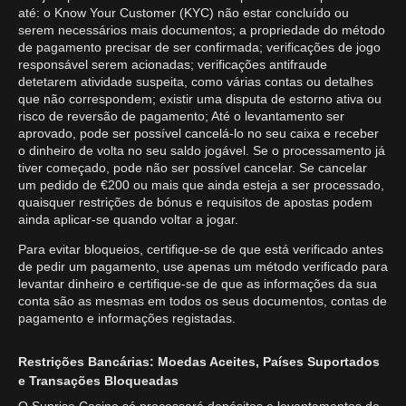
até: o Know Your Customer (KYC) não estar concluído ou
serem necessários mais documentos; a propriedade do método
de pagamento precisar de ser confirmada; verificações de jogo
responsável serem acionadas; verificações antifraude
detetarem atividade suspeita, como várias contas ou detalhes
que não correspondem; existir uma disputa de estorno ativa ou
risco de reversão de pagamento; Até o levantamento ser
aprovado, pode ser possível cancelá-lo no seu caixa e receber
o dinheiro de volta no seu saldo jogável. Se o processamento já
tiver começado, pode não ser possível cancelar. Se cancelar
um pedido de €200 ou mais que ainda esteja a ser processado,
quaisquer restrições de bónus e requisitos de apostas podem
ainda aplicar-se quando voltar a jogar.
Para evitar bloqueios, certifique-se de que está verificado antes
de pedir um pagamento, use apenas um método verificado para
levantar dinheiro e certifique-se de que as informações da sua
conta são as mesmas em todos os seus documentos, contas de
pagamento e informações registadas.
Restrições Bancárias: Moedas Aceites, Países Suportados
e Transações Bloqueadas