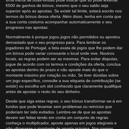
uma oferta de boas-vindas pode indicar que só pode levantar
€500 de ganhos de bónus, mesmo que o seu saldo seja
superior após as apostas. Se existir tal limite, estará escrito nos
termos do bónus dessa oferta. Além disso, tenha em conta que
a sua conta costuma acompanhar automaticamente o seu
progresso nas apostas.
Normalmente é porque jogou jogos não permitidos ou apostou
demasiado que o seu progresso para. Para lembrar os
jogadores de Portugal, a lista exata de jogos que lhe podem dar
um bónus pode variar consoante o local onde vive. Noutros
locais, as regras podem ser as mesmas. Para evitar disputas,
jogue de acordo com os termos e condições da oferta, conclua
as apostas dentro do prazo e não aposte mais do que o
montante máximo por rotação ou mão. Se tiver dúvidas sobre
um jogo específico, consulte a sua etiqueta de contribuição (se
existir) ou escolha um slot conhecido que claramente qualifique
antes de apostar o resto do seu dinheiro.
Desde que siga estas regras, o seu bónus transformar-se-á em
fundos que pode levantar sem problemas ou reinícios que
poderiam ter sido evitados. Lembre-se de que as apostas
devem ser feitas tendo em conta um conjunto de regras:
conheça o multiplicador, aposte apenas em jogos elegíveis e
não ultrapasse o montante de aposta máxima. Nos passos