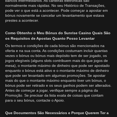
bancos intermediários. As carteiras eletrónicas são
normalmente mais rápidas. No seu Histórico de Transações,
pode ver o que está a acontecer. Pode começar a apostar em
bónus novamente se cancelar um levantamento que estava
prestes a acontecer.
Como Obtenho o Meu Bónus do Sunrise Casino Quais São
os Requisitos de Apostas Quanto Posso Levantar
Os termos e condições de cada bónus são mencionados na
oferta e na sua conta. As condições costumam incluir quantas
vezes o bónus ou bónus mais depósito tem de ser jogado, os
jogos elegíveis (alguns slots contribuem mais do que jogos de
mesa), o montante máximo de dinheiro que pode ser apostado
enquanto o bónus está ativo e o montante máximo de dinheiro
que pode ser levantado em algumas promoções. Se apostar
mais do que o montante máximo enquanto tiver um bónus, o
bónus pode ser retirado e os seus ganhos podem ser alterados.
Antes de começar a jogar, verifique sempre a página da
Promoção. Se precisar da lista exata de coisas que contam
para o seu bónus, contacte o Apoio.
Que Documentos São Necessários e Porque Querem Ter a