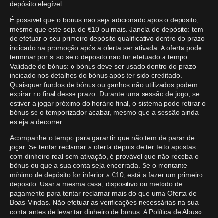
depósito elegível.
É possível que o bónus não seja adicionado após o depósito,
mesmo que este seja de €10 ou mais. Janela de depósito: tem
de efetuar o seu primeiro depósito qualificativo dentro do prazo
indicado na promoção após a oferta ser ativada. A oferta pode
terminar por si só se o depósito não for efetuado a tempo.
Validade do bónus: o bónus deve ser usado dentro do prazo
indicado nos detalhes do bónus após ter sido creditado.
Quaisquer fundos de bónus ou ganhos não utilizados podem
expirar no final desse prazo. Durante uma sessão de jogo, se
estiver a jogar próximo do horário final, o sistema pode retirar o
bónus se o temporizador acabar, mesmo que a sessão ainda
esteja a decorrer.
Acompanhe o tempo para garantir que não tem de parar de
jogar. Se tentar reclamar a oferta depois de ter feito apostas
com dinheiro real sem ativação, é provável que não receba o
bónus ou que a sua conta seja encerrada. Se o montante
mínimo de depósito for inferior a €10, está a fazer um primeiro
depósito. Usar a mesma casa, dispositivo ou método de
pagamento para tentar reclamar mais do que uma Oferta de
Boas-Vindas. Não efetuar as verificações necessárias na sua
conta antes de levantar dinheiro de bónus. A Política de Abuso