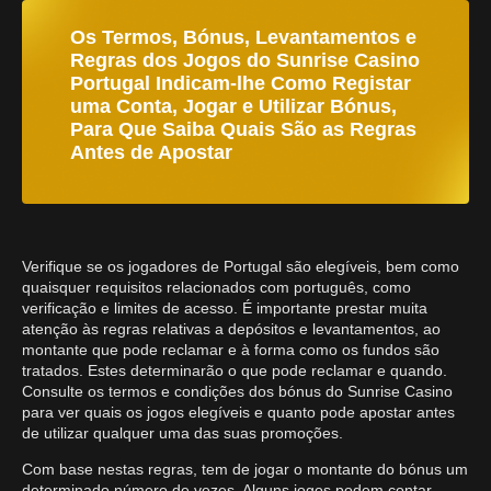
Os Termos, Bónus, Levantamentos e
Regras dos Jogos do Sunrise Casino
Portugal Indicam-lhe Como Registar
uma Conta, Jogar e Utilizar Bónus,
Para Que Saiba Quais São as Regras
Antes de Apostar
Verifique se os jogadores de Portugal são elegíveis, bem como
quaisquer requisitos relacionados com português, como
verificação e limites de acesso. É importante prestar muita
atenção às regras relativas a depósitos e levantamentos, ao
montante que pode reclamar e à forma como os fundos são
tratados. Estes determinarão o que pode reclamar e quando.
Consulte os termos e condições dos bónus do Sunrise Casino
para ver quais os jogos elegíveis e quanto pode apostar antes
de utilizar qualquer uma das suas promoções.
Com base nestas regras, tem de jogar o montante do bónus um
determinado número de vezes. Alguns jogos podem contar