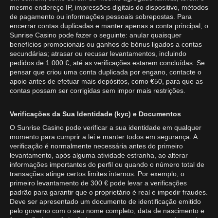
mesmo endereço IP, impressões digitais do dispositivo, métodos
de pagamento ou informações pessoais sobrepostas. Para
encerrar contas duplicadas e manter apenas a conta principal, o
Sunrise Casino pode fazer o seguinte: anular quaisquer
benefícios promocionais ou ganhos de bónus ligados a contas
secundárias; atrasar ou recusar levantamentos, incluindo
pedidos de 1.000 €, até as verificações estarem concluídas. Se
pensar que criou uma conta duplicada por engano, contacte o
apoio antes de efetuar mais depósitos, como €50, para que as
contas possam ser corrigidas sem impor mais restrições.
Verificações da Sua Identidade (kyc) e Documentos
O Sunrise Casino pode verificar a sua identidade em qualquer
momento para cumprir a lei e manter todos em segurança. A
verificação é normalmente necessária antes do primeiro
levantamento, após alguma atividade estranha, ao alterar
informações importantes do perfil ou quando o número total de
transações atinge certos limites internos. Por exemplo, o
primeiro levantamento de 300 € pode levar a verificações
padrão para garantir que o proprietário é real e impedir fraudes.
Deve ser apresentado um documento de identificação emitido
pelo governo com o seu nome completo, data de nascimento e