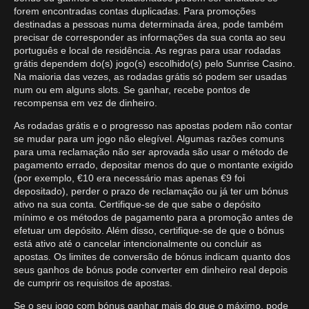
forem encontradas contas duplicadas. Para promoções
destinadas a pessoas numa determinada área, pode também
precisar de corresponder as informações da sua conta ao seu
português e local de residência. As regras para usar rodadas
grátis dependem do(s) jogo(s) escolhido(s) pelo Sunrise Casino.
Na maioria das vezes, as rodadas grátis só podem ser usadas
num ou em alguns slots. Se ganhar, recebe pontos de
recompensa em vez de dinheiro.
As rodadas grátis e o progresso nas apostas podem não contar
se mudar para um jogo não elegível. Algumas razões comuns
para uma reclamação não ser aprovada são usar o método de
pagamento errado, depositar menos do que o montante exigido
(por exemplo, €10 era necessário mas apenas €9 foi
depositado), perder o prazo de reclamação ou já ter um bónus
ativo na sua conta. Certifique-se de que sabe o depósito
mínimo e os métodos de pagamento para a promoção antes de
efetuar um depósito. Além disso, certifique-se de que o bónus
está ativo até o cancelar intencionalmente ou concluir as
apostas. Os limites de conversão de bónus indicam quanto dos
seus ganhos de bónus pode converter em dinheiro real depois
de cumprir os requisitos de apostas.
Se o seu jogo com bónus ganhar mais do que o máximo, pode