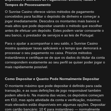
Tempos de Processamento
O Sunrise Casino oferece vários métodos de pagamento
concebidos para facilitar o depósito de dinheiro e começar a
jogar imediatamente. Descubra os montantes mais baixos e
mais altos que pode depositar usando o método que escolher
antes de efetuar um depósito. Estes podem variar consoante o
seu banco, o prestador de serviços e as leis de Portugal.
Para o ajudar a acompanhar o seu saldo, o Sunrise Casino
mostra quaisquer taxas aplicáveis e o tempo que demorará a
processar o seu pagamento no caixa. Priorize métodos
instantâneos e certifique-se de que os dados do titular da conta
correspondem exatamente ao seu perfil se quiser poder jogar o
mais rapidamente possível.
Como Depositar e Quanto Pode Normalmente Depositar
O montante máximo que pode depositar é definido para cada
transação, e as suas definições de jogo responsável também
podem alterá-lo. Na maioria das vezes, os depósitos começam
em €10, mas após atividade da conta e verificação, máximos
mais elevados estão disponíveis em algumas opções. Depositar
com cartão bancário: 10 € para instantâneo — normalmente