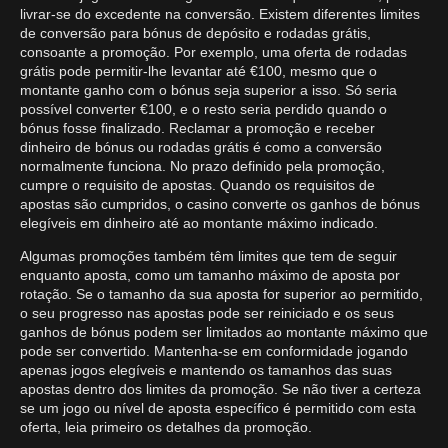
livrar-se do excedente na conversão. Existem diferentes limites
de conversão para bónus de depósito e rodadas grátis,
consoante a promoção. Por exemplo, uma oferta de rodadas
grátis pode permitir-lhe levantar até €100, mesmo que o
montante ganho com o bónus seja superior a isso. Só seria
possível converter €100, e o resto seria perdido quando o
bónus fosse finalizado. Reclamar a promoção e receber
dinheiro de bónus ou rodadas grátis é como a conversão
normalmente funciona. No prazo definido pela promoção,
cumpre o requisito de apostas. Quando os requisitos de
apostas são cumpridos, o casino converte os ganhos de bónus
elegíveis em dinheiro até ao montante máximo indicado.
Algumas promoções também têm limites que tem de seguir
enquanto aposta, como um tamanho máximo de aposta por
rotação. Se o tamanho da sua aposta for superior ao permitido,
o seu progresso nas apostas pode ser reiniciado e os seus
ganhos de bónus podem ser limitados ao montante máximo que
pode ser convertido. Mantenha-se em conformidade jogando
apenas jogos elegíveis e mantendo os tamanhos das suas
apostas dentro dos limites da promoção. Se não tiver a certeza
se um jogo ou nível de aposta específico é permitido com esta
oferta, leia primeiro os detalhes da promoção.