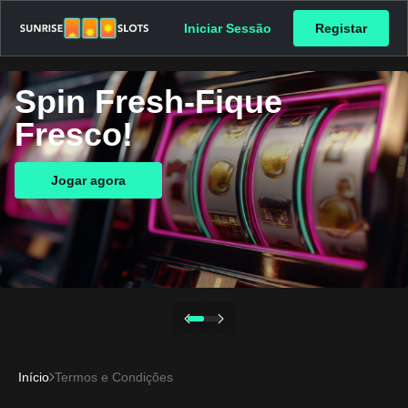
Iniciar Sessão
Registar
Spin Fresh-Fique
Fresco!
Jogar agora
Início
Termos e Condições