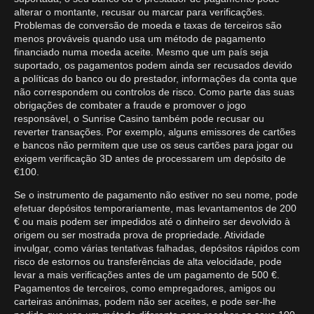
alterar o montante, recusar ou marcar para verificações.
Problemas de conversão de moeda e taxas de terceiros são
menos prováveis quando usa um método de pagamento
financiado numa moeda aceite. Mesmo que um país seja
suportado, os pagamentos podem ainda ser recusados devido
a políticas do banco ou do prestador, informações da conta que
não correspondem ou controlos de risco. Como parte das suas
obrigações de combater a fraude e promover o jogo
responsável, o Sunrise Casino também pode recusar ou
reverter transações. Por exemplo, alguns emissores de cartões
e bancos não permitem que use os seus cartões para jogar ou
exigem verificação 3D antes de processarem um depósito de
€100.
Se o instrumento de pagamento não estiver no seu nome, pode
efetuar depósitos temporariamente, mas levantamentos de 200
€ ou mais podem ser impedidos até o dinheiro ser devolvido à
origem ou ser mostrada prova de propriedade. Atividade
invulgar, como várias tentativas falhadas, depósitos rápidos com
risco de estornos ou transferências de alta velocidade, pode
levar a mais verificações antes de um pagamento de 500 €.
Pagamentos de terceiros, como empregadores, amigos ou
carteiras anónimas, podem não ser aceites, e pode ser-lhe