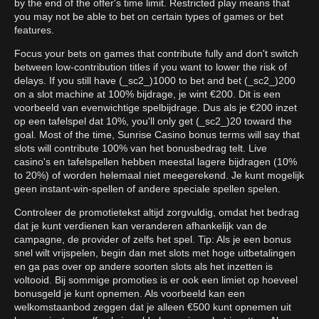
by the end of the offer's time limit. Restricted play means that
you may not be able to bet on certain types of games or bet
features.
Focus your bets on games that contribute fully and don't switch
between low-contribution titles if you want to lower the risk of
delays. If you still have (_sc2_)1000 to bet and bet (_sc2_)200
on a slot machine at 100% bijdrage, je wint €200. Dit is een
voorbeeld van evenwichtige spelbijdrage. Dus als je €200 inzet
op een tafelspel dat 10%, you'll only get (_sc2_)20 toward the
goal. Most of the time, Sunrise Casino bonus terms will say that
slots will contribute 100% van het bonusbedrag telt. Live
casino's en tafelspellen hebben meestal lagere bijdragen (10%
to 20%) of worden helemaal niet meegerekend. Je kunt mogelijk
geen instant-win-spellen of andere speciale spellen spelen.
Controleer de promotietekst altijd zorgvuldig, omdat het bedrag
dat je kunt verdienen kan veranderen afhankelijk van de
campagne, de provider of zelfs het spel. Tip: Als je een bonus
snel wilt vrijspelen, begin dan met slots met hoge uitbetalingen
en ga pas over op andere soorten slots als het inzetten is
voltooid. Bij sommige promoties is er ook een limiet op hoeveel
bonusgeld je kunt opnemen. Als voorbeeld kan een
welkomstaanbod zeggen dat je alleen €500 kunt opnemen uit