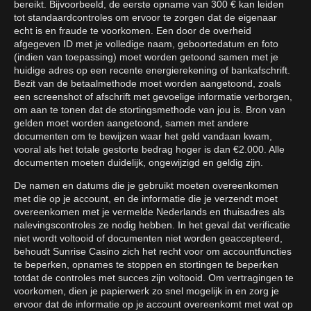
bereikt. Bijvoorbeeld, de eerste opname van 300 € kan leiden
tot standaardcontroles om ervoor te zorgen dat de eigenaar
echt is en fraude te voorkomen. Een door de overheid
afgegeven ID met je volledige naam, geboortedatum en foto
(indien van toepassing) moet worden getoond samen met je
huidige adres op een recente energierekening of bankafschrift.
Bezit van de betaalmethode moet worden aangetoond, zoals
een screenshot of afschrift met gevoelige informatie verborgen,
om aan te tonen dat de stortingsmethode van jou is. Bron van
gelden moet worden aangetoond, samen met andere
documenten om te bewijzen waar het geld vandaan kwam,
vooral als het totale gestorte bedrag hoger is dan €2.000. Alle
documenten moeten duidelijk, ongewijzigd en geldig zijn.
De namen en datums die je gebruikt moeten overeenkomen
met die op je account, en de informatie die je verzendt moet
overeenkomen met je vermelde Nederlands en thuisadres als
nalevingscontroles ze nodig hebben. In het geval dat verificatie
niet wordt voltooid of documenten niet worden geaccepteerd,
behoudt Sunrise Casino zich het recht voor om accountfuncties
te beperken, opnames te stoppen en stortingen te beperken
totdat de controles met succes zijn voltooid. Om vertragingen te
voorkomen, dien je papierwerk zo snel mogelijk in en zorg je
ervoor dat de informatie op je account overeenkomt met wat op