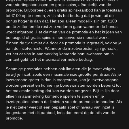
voor stortingsbonussen en gratis spins, afhankelijk van de
promotie. Bijvoorbeeld, een gratis spins-aanbod kan je toestaan
tot €100 op te nemen, zelfs als het bedrag dat je wint uit de
bonus hoger is dan dat. Het zou alleen mogelijk zijn om €100
om te zetten en de rest zou verloren gaan wanneer de bonus
wordt afgerond. Het claimen van de promotie en het krijgen van
bonusgeld of gratis spins is hoe conversie meestal werkt.
Binnen de tijdslimiet die door de promotie is ingesteld, voldoe je
aan de inzetvereiste. Wanneer de inzetvereisten zijn gehaald,
zet het casino in aanmerking komende bonuswinsten om in
contant geld tot het maximaal vermelde bedrag.
Sommige promoties hebben ook limieten die je moet volgen
terwijl je inzet, zoals een maximale inzetgrootte per draai. Als je
inzetgrootte groter is dan is toegestaan, kan je inzetvoortgang
worden gereset en kunnen je bonuswinsten worden beperkt tot
het maximale bedrag dat kan worden omgezet. Blijf in lijn door
alleen in aanmerking komende spellen te spelen en je
inzetgroottes binnen de limieten van de promotie te houden. Als
je niet zeker weet of een bepaald spel of niveau van inzet is
toegestaan met dit aanbod, lees dan eerst de details van de
promotie.