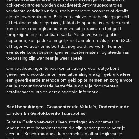
gokken-controles worden geactiveerd; Anti-fraudecontroles
verdachte activiteit vinden, zoals meerdere accounts of details
die niet overeenkomen; Er is een actieve terugboekingsgeschil
of betalingsomkeringsrisico; Totdat de opname is goedgekeurd,
kun je deze mogelijk annuleren vanuit je kassa en het geld
terugkrijgen in je speelbare saldo. Als de verwerking al is
begonnen, kun je deze mogelijk niet annuleren. Als je een €200
of hoger verzoek annuleert dat nog wordt verwerkt, kunnen
eventuele bonusbeperkingen en inzetvereisten nog steeds van
toepassing zijn wanneer je weer speelt.
Om vasthoudingen te voorkomen, zorg ervoor dat je bent
geverifieerd voordat je om een uitbetaling vraagt, gebruik alleen
een geverifieerde methode om geld op te nemen en zorg ervoor
dat je accountinformatie hetzelfde is op al je documenten,
betalingsaccounts en geregistreerde informatie.
Bankbeperkingen: Geaccepteerde Valuta's, Ondersteunde
Landen En Geblokkeerde Transacties
Sunrise Casino verwerkt alleen stortingen en opnames uit
landen en met betaalmethoden die zijn geaccepteerd voor je
account. Beschikbaarheid kan verschillen afhankelijk van je