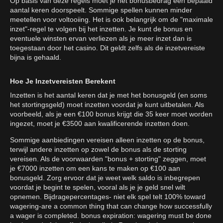
Op basis van deze regels moet je het bonusbedrag een bepaald
aantal keren doorspeelt. Sommige spellen kunnen minder
meetellen voor voltooiing. Het is ook belangrijk om de "maximale
inzet"-regel te volgen bij het inzetten. Je kunt de bonus en
eventuele winsten ervan verliezen als je meer inzet dan is
toegestaan door het casino. Dit geldt zelfs als de inzetvereiste
bijna is gehaald.
Hoe Je Inzetvereisten Berekent
Inzetten is het aantal keren dat je met het bonusgeld (en soms
het stortingsgeld) moet inzetten voordat je kunt uitbetalen. Als
voorbeeld, als je een €100 bonus krijgt die 35 keer moet worden
ingezet, moet je €3500 aan kwalificerende inzetten doen.
Sommige aanbiedingen vereisen alleen inzetten op de bonus,
terwijl andere inzetten op zowel de bonus als de storting
vereisen. Als de voorwaarden "bonus + storting" zeggen, moet
je €7000 inzetten om een kans te maken op €100 aan
bonusgeld. Zorg ervoor dat je weet welk saldo is inbegrepen
voordat je begint te spelen, vooral als je je geld snel wilt
opnemen. Bijdragepercentages- niet elk spel telt 100% toward
wagering-are a common thing that can change how successfully
a wager is completed. bonus expiration: wagering must be done