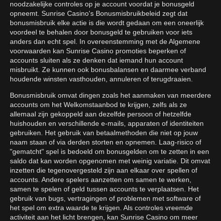
noodzakelijke controles op je account voordat je bonusgeld
opneemt. Sunrise Casino's Bonusmisbruikbeleid zegt dat
bonusmisbruik elke actie is die wordt gedaan om een oneerlijk
voordeel te behalen door bonusgeld te gebruiken voor iets
anders dan echt spel. In overeenstemming met de Algemene
voorwaarden kan Sunrise Casino promoties beperken of
accounts sluiten als ze denken dat iemand hun account
misbruikt. Ze kunnen ook bonusbalansen en daarmee verband
houdende winsten vasthouden, annuleren of terugdraaien.
Bonusmisbruik omvat dingen zoals het aanmaken van meerdere
accounts om het Welkomstaanbod te krijgen, zelfs als ze
allemaal zijn gekoppeld aan dezelfde persoon of hetzelfde
huishouden en verschillende e-mails, apparaten of identiteiten
gebruiken. Het gebruik van betaalmethoden die niet op jouw
naam staan of via derden storten en opnemen. Laag-risico of
"gematcht" spel is bedoeld om bonusgelden om te zetten in een
saldo dat kan worden opgenomen met weinig variatie. Dit omvat
inzetten die tegenovergesteld zijn aan elkaar over spellen of
accounts. Andere spelers aanzetten om samen te werken,
samen te spelen of geld tussen accounts te verplaatsen. Het
gebruik van bugs, vertragingen of problemen met software of
het spel om extra waarde te krijgen. Als controles vreemde
activiteit aan het licht brengen, kan Sunrise Casino om meer