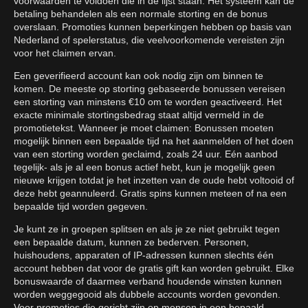
voorwaarden te voldoen die in de lijst staan. Het systeem kan de
betaling behandelen als een normale storting en de bonus
overslaan. Promoties kunnen beperkingen hebben op basis van
Nederland of spelerstatus, die veelvoorkomende vereisten zijn
voor het claimen ervan.
Een geverifieerd account kan ook nodig zijn om binnen te
komen. De meeste op storting gebaseerde bonussen vereisen
een storting van minstens €10 om te worden geactiveerd. Het
exacte minimale stortingsbedrag staat altijd vermeld in de
promotietekst. Wanneer je moet claimen: Bonussen moeten
mogelijk binnen een bepaalde tijd na het aanmelden of het doen
van een storting worden geclaimd, zoals 24 uur. Eén aanbod
tegelijk- als je al een bonus actief hebt, kun je mogelijk geen
nieuwe krijgen totdat je het inzetten van de oude hebt voltooid of
deze hebt geannuleerd. Gratis spins kunnen meteen of na een
bepaalde tijd worden gegeven.
Je kunt ze in groepen splitsen en als je ze niet gebruikt tegen
een bepaalde datum, kunnen ze bederven. Personen,
huishoudens, apparaten of IP-adressen kunnen slechts één
account hebben dat voor de gratis gift kan worden gebruikt. Elke
bonuswaarde of daarmee verband houdende winsten kunnen
worden weggegooid als dubbele accounts worden gevonden.
Voor promoties die gericht zijn op mensen in een bepaald