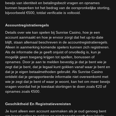
bewijs van identiteit en betalingsbezit vragen en opnames
kunnen beperken tot het bedrag van de oorspronkelijke storting,
bijvoorbeeld €500, totdat verificatie is voltooid.
Accountregistratieregels
Details over wie kan spelen bij Sunrise Casino, hoe je een
account aanmaakt en hoe je ervoor zorgt dat het up-to-date
blijft, staan allemaal beschreven in de accountregistratieregels.
Alleen in aanmerking komende spelers kunnen zich registreren.
Als de informatie die je geeft onjuist of onvolledig is, kun je
mogelijk geen toegang krijgen tot spellen, bonussen of
opnames. Door je aan te melden bevestig je dat je bent wie je
zegt dat je bent, dat je legaal kunt gokken vanaf waar je bent en
dat je je eigen betaalmethoden gebruikt. Als Sunrise Casino
ontdekt dat je gerapporteerde informatie niet overeenkomt met
wie je zegt dat je bent of waar je woont, kan het om meer bewijs
vragen voordat het je toestaat stortingen te doen zoals €20 of
opnames zoals €500.
Geschiktheid En Registratievereisten
Je kunt alleen een account aanmaken als je oud genoeg bent