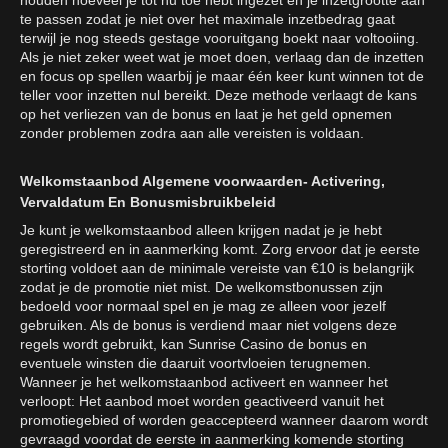
houden hoeveel je tot nu toe hebt ingezet en je inzetgrootte aan
te passen zodat je niet over het maximale inzetbedrag gaat
terwijl je nog steeds gestage vooruitgang boekt naar voltooiing.
Als je niet zeker weet wat je moet doen, verlaag dan de inzetten
en focus op spellen waarbij je maar één keer kunt winnen tot de
teller voor inzetten nul bereikt. Deze methode verlaagt de kans
op het verliezen van de bonus en laat je het geld opnemen
zonder problemen zodra aan alle vereisten is voldaan.
Welkomstaanbod Algemene voorwaarden- Activering,
Vervaldatum En Bonusmisbruikbeleid
Je kunt je welkomstaanbod alleen krijgen nadat je je hebt
geregistreerd en in aanmerking komt. Zorg ervoor dat je eerste
storting voldoet aan de minimale vereiste van €10 is belangrijk
zodat je de promotie niet mist. De welkomstbonussen zijn
bedoeld voor normaal spel en je mag ze alleen voor jezelf
gebruiken. Als de bonus is verdiend maar niet volgens deze
regels wordt gebruikt, kan Sunrise Casino de bonus en
eventuele winsten die daaruit voortvloeien terugnemen.
Wanneer je het welkomstaanbod activeert en wanneer het
verloopt: Het aanbod moet worden geactiveerd vanuit het
promotiegebied of worden geaccepteerd wanneer daarom wordt
gevraagd voordat de eerste in aanmerking komende storting