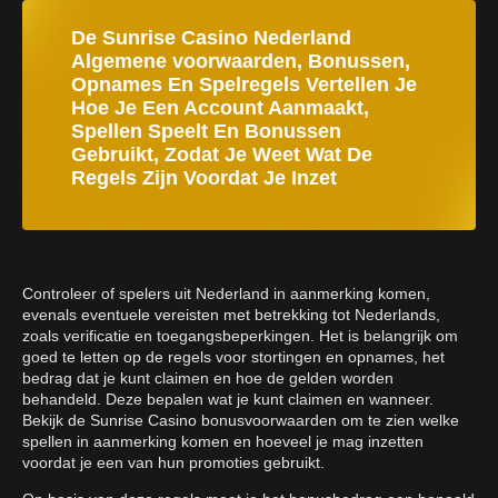
De Sunrise Casino Nederland
Algemene voorwaarden, Bonussen,
Opnames En Spelregels Vertellen Je
Hoe Je Een Account Aanmaakt,
Spellen Speelt En Bonussen
Gebruikt, Zodat Je Weet Wat De
Regels Zijn Voordat Je Inzet
Controleer of spelers uit Nederland in aanmerking komen,
evenals eventuele vereisten met betrekking tot Nederlands,
zoals verificatie en toegangsbeperkingen. Het is belangrijk om
goed te letten op de regels voor stortingen en opnames, het
bedrag dat je kunt claimen en hoe de gelden worden
behandeld. Deze bepalen wat je kunt claimen en wanneer.
Bekijk de Sunrise Casino bonusvoorwaarden om te zien welke
spellen in aanmerking komen en hoeveel je mag inzetten
voordat je een van hun promoties gebruikt.