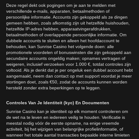
Deze regel dekt ook pogingen om je aan te melden met
verschillende e-mails, apparaten, betaalmethoden of
persoonlijke informatie. Accounts zijn gekoppeld als ze dingen
gemeen hebben, zoals afkomstig zijn uit hetzelfde huishouden,
hetzelfde IP-adres hebben, apparaatvingerafdrukken,
betaalmethoden of overlappende persoonlijke informatie. Om
dubbele accounts te sluiten en alleen het hoofdaccount te
behouden, kan Sunrise Casino het volgende doen: alle
promotionele voordelen of bonuswinsten die zijn gekoppeld aan
secundaire accounts ongeldig maken; opnames vertragen of
weigeren, inclusief verzoeken voor 1.000 €, totdat controles zijn
voltooid. Als je denkt dat je per ongeluk een dubbel account hebt
aangemaakt, neem dan contact op met support voordat je meer
stortingen doet, zoals €50, zodat de accounts kunnen worden
hersteld zonder extra beperkingen op te leggen.
Controles Van Je Identiteit (kyc) En Documenten
Sunrise Casino kan je identiteit op elk moment controleren om
de wet na te leven en iedereen veilig te houden. Verificatie is
meestal nodig vóór de eerste opname, na enige vreemde
activiteit, bij het wijzigen van belangrijke profielinformatie, of
wanneer het totale aantal transacties bepaalde interne limieten